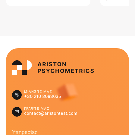
ΜΙΛΗΣΤΕ ΜΑΣ
+30 210 8083035
ΓΡΑΨΤΕ ΜΑΣ
contact@aristontest.com
Υπηρεσίες