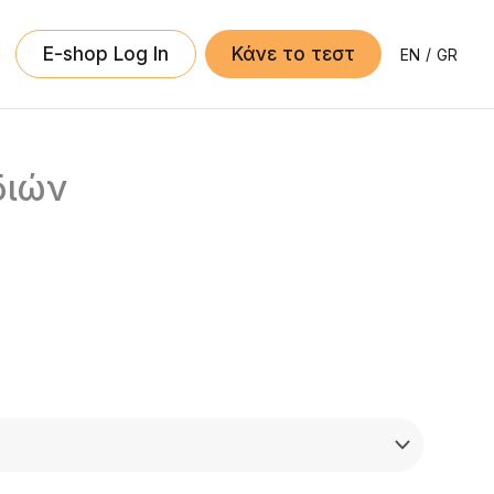
E-shop Log In
Κάνε το τεστ
EN
GR
διών