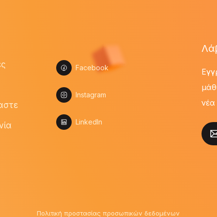
Λά
ες
Facebook
Εγγ
μάθ
Instagram
νέα
μαστε
LinkedIn
νία
Πολιτική προστασίας προσωπικών δεδομένων