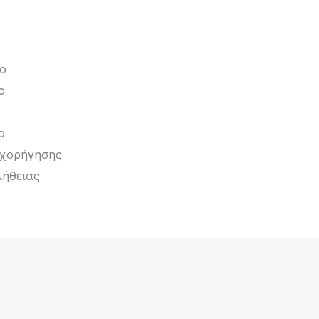
το
ο
ο
 χορήγησης
ήθειας